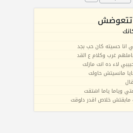
اتتعوضش
انك
ي انا حسيته كان حب بجد
املهم غرب وكلام ع القد
يبي لاء ده انت مازلت
ايا مانسيتش حاولت
ال
تي وياما ياما اشتقت
 مابقتش خلاص اقدر دلوقت