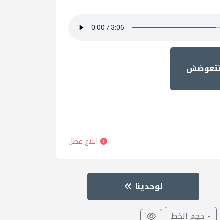
اتتعوضش
ابلاغ عطل
لوحدينا
- حجم الخط