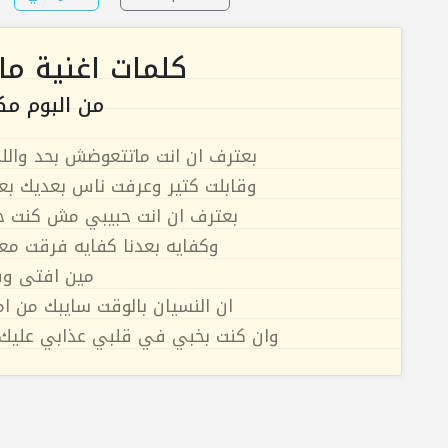
كلمات اغنية م
من البوم مك
بعترف ان انت ماتتعوضش بحد والل
وقابلت كتير وعرفت ناس بعديك بع
بعترف ان انت حبيبي مش كنت حب
وكفايه بعدنا كفايه فرقت مع
مين افتى وق
ان النسيان بالوقت سايبك من ام
وان كنت بخبي في قلبي عذابي عليك