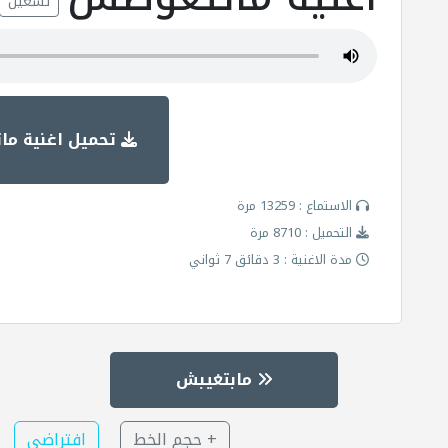
تشغيل
تحميل اغنية م
الاستماع : 13259 مرة
التحميل : 8710 مرة
مدة الاغنية : 3 دقائق 7 ثواني
مابتغيبش
+ حجم الخط
افتراضي