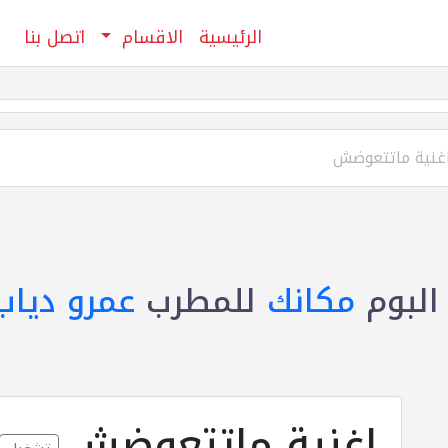
الرئيسية
الاقسام
اتصل بنا
غنية ماتتعوضش
البوم
مكانك
للمطرب
عمرو دياب
اغنية ماتتعوضش