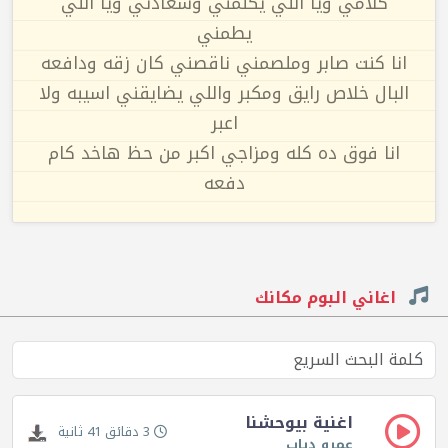
كلامي ويا اللي يكلمني وسعادتي ويا اللي
يطمني
انا كنت صابر وملصمني ناقصني كان زقه ودافعه
البال خلاص رايق ومكبر واللي يضايقني اسيبه ولا
اعبر
انا فوق ده كله ومزاجي اكبر من حظ هاخد كام
دفعه
اغاني البوم مكانك
اغنية بيوحشنا
3 دقائق 41 ثانية
عمرو دياب