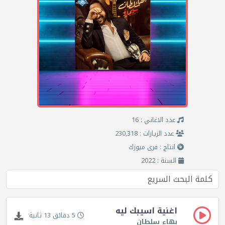
عدد الاغاني : 16
عدد الزيارات : 230,318
انتاج : فرى ميوزك
السنة : 2022
اغنية اسيبك ليه
5 دقائق 13 ثانية
بهاء سلطان