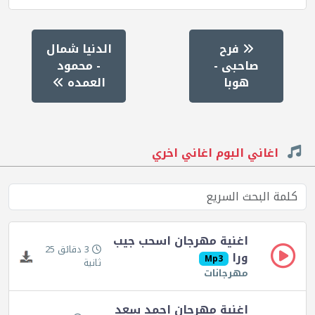
فرح
الدنيا شمال
صاحبى -
- محمود
هوبا
العمده
اغاني البوم اغاني اخري
اغنية مهرجان اسحب جيب
3 دقائق 25
ورا
Mp3
ثانية
مهرجانات
اغنية مهرجان احمد سعد