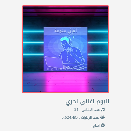
البوم اغاني اخري
عدد الاغاني : 51
عدد الزيارات : 5,624,485
انتاج :