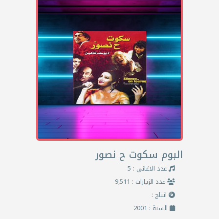
البوم سكوت ح نصور
عدد الاغاني : 5
عدد الزيارات : 9,511
انتاج :
السنة : 2001