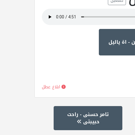
تشغيل
- اة ياليل
ابلاغ عطل
تامر حسنى - راحت
حبيبتى