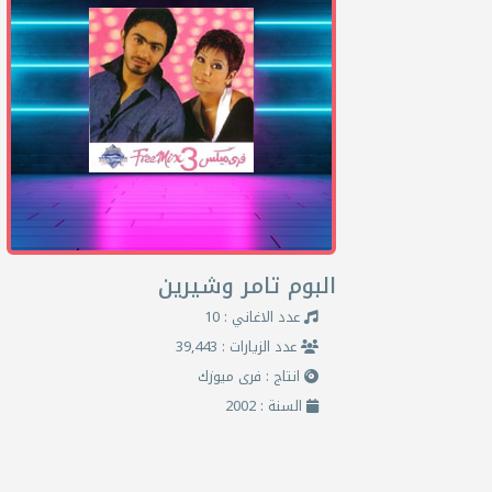
البوم تامر وشيرين
عدد الاغاني : 10
عدد الزيارات : 39,443
انتاج : فرى ميوزك
السنة : 2002