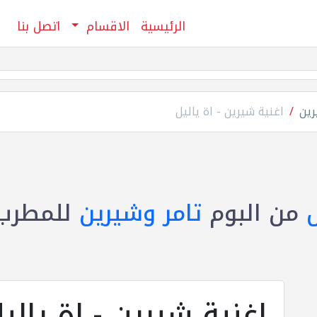
الرئيسية
الاقسام
اتصل بنا
رين
اغنية شيرين - اة ياليل
ل
من البوم
تامر وشيرين
للمطرب
اغنية شيرين - اة يالي