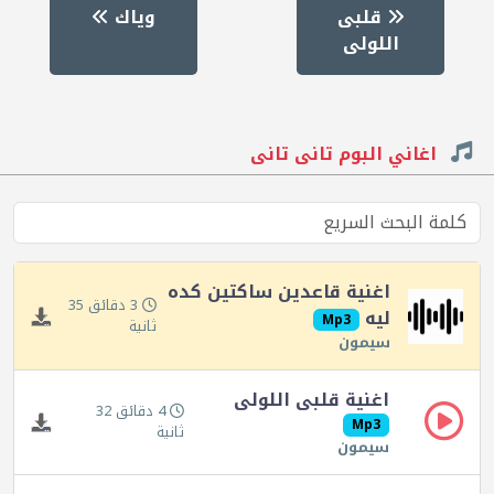
قلبى
وياك
اللولى
اغاني البوم تانى تانى
اغنية قاعدين ساكتين كده
3 دقائق 35
ليه
Mp3
ثانية
سيمون
اغنية قلبى اللولى
4 دقائق 32
Mp3
ثانية
سيمون