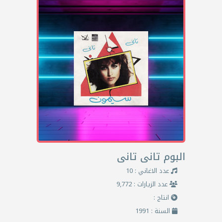
البوم تانى تانى
عدد الاغاني : 10
عدد الزيارات : 9,772
انتاج :
السنة : 1991