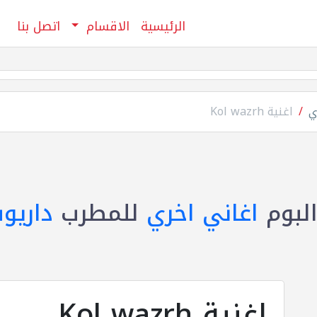
الرئيسية
الاقسام
اتصل بنا
ي
اغنية Kol wazrh
لبوم
اغاني اخري
للمطرب
داريو
اغنية Kol wazrh