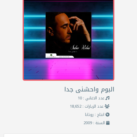
البوم واحشنى جدا
عدد الاغاني : 10
عدد الزيارات : 18,652
انتاج : روتانا
السنة : 2009