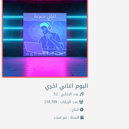
البوم اغاني اخري
عدد الاغاني : 52
عدد الزيارات : 218,789
انتاج :
السنة : غير محدد