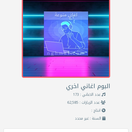
البوم اغاني اخري
عدد الاغاني : 173
عدد الزيارات : 62,585
انتاج :
السنة : غير محدد