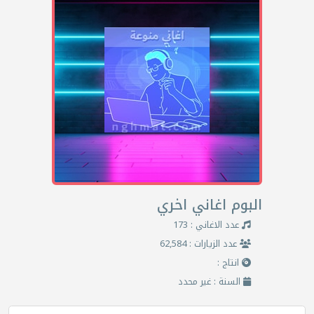
البوم اغاني اخري
عدد الاغاني : 173
عدد الزيارات : 62,584
انتاج :
السنة : غير محدد