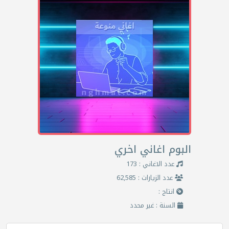
البوم اغاني اخري
عدد الاغاني : 173
عدد الزيارات : 62,585
انتاج :
السنة : غير محدد