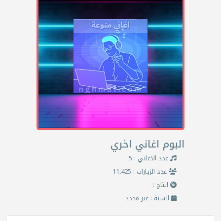
البوم اغاني اخري
عدد الاغاني : 5
عدد الزيارات : 11,425
انتاج :
السنة : غير محدد