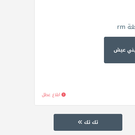
 rm
يني عيش
ابلاغ عطل
تك تك