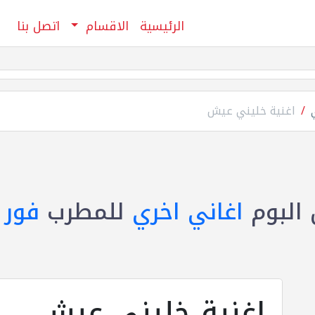
الرئيسية
الاقسام
اتصل بنا
اغنية خليني عيش
البوم
اغاني اخري
للمطرب
فور 
اغنية خليني عيش