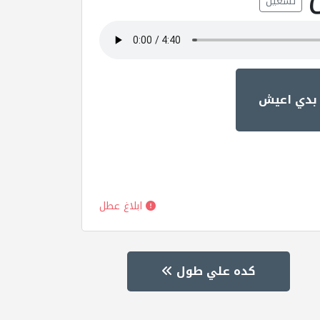
تشغيل
 بدي اعيش
ابلاغ عطل
كده علي طول