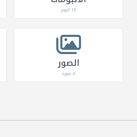
10 البوم
الصور
0 صورة