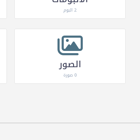
2 البوم
الصور
0 صورة