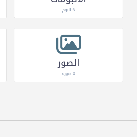
6 البوم
الصور
0 صورة