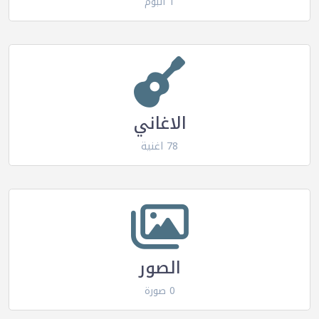
1 البوم
الاغاني
78 اغنية
الصور
0 صورة