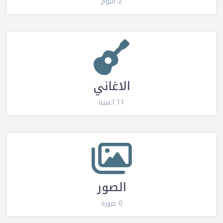
2 البوم
الاغاني
11 اغنية
الصور
0 صورة