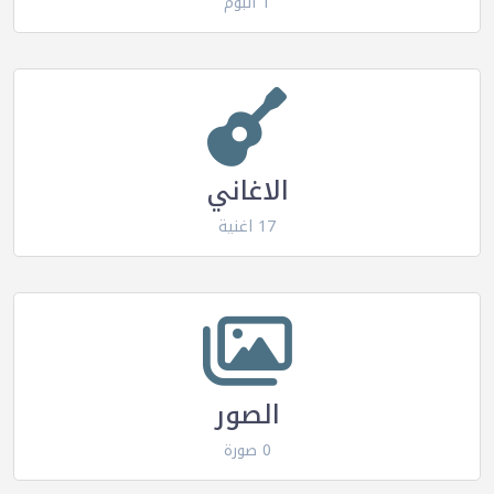
1 البوم
الاغاني
17 اغنية
الصور
0 صورة