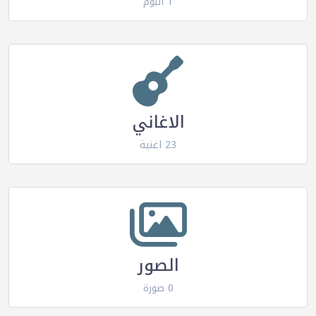
1 البوم
الاغاني
23 اغنية
الصور
0 صورة