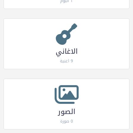
1 البوم
الاغاني
9 اغنية
الصور
0 صورة