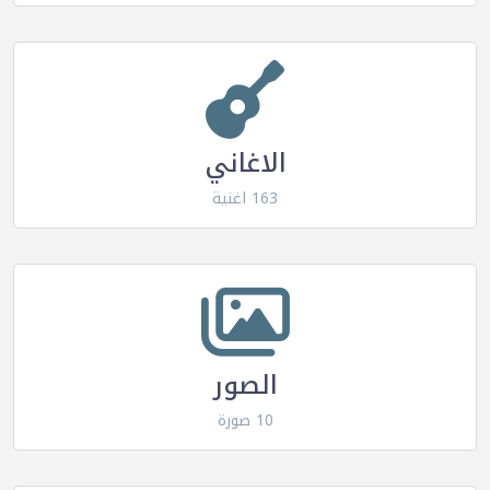
الاغاني
163 اغنية
الصور
10 صورة