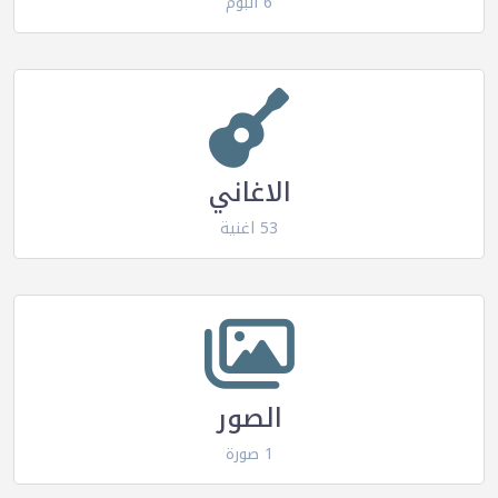
6 البوم
الاغاني
53 اغنية
الصور
1 صورة