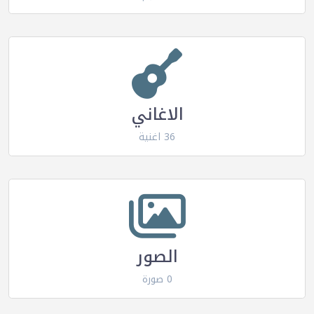
الاغاني
36 اغنية
الصور
0 صورة