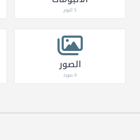
5 البوم
الصور
0 صورة