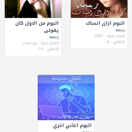
البوم ازاى انساك
البوم من الاول كان
يقولى
رحمه
اصدار سنة : 2007
رحمه
الاغاني : 8
اصدار سنة : غير محدد
الاغاني : 10
البوم اغاني اخري