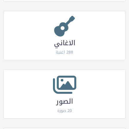
الاغاني
288 اغنية
الصور
20 صورة