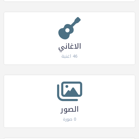
الاغاني
46 اغنية
الصور
0 صورة