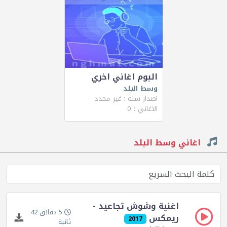
البوم اغاني اخري
وسط البلد
اصدار سنة : غير محدد
الاغاني : 0
اغاني وسط البلد
اغنية وشوش تجاعيد -
5 دقائق 42
ريمكس
2017
ثانية