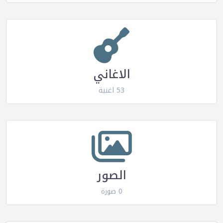
الاغاني
53 اغنية
الصور
0 صورة