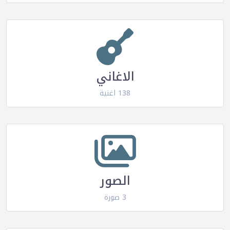
الاغاني
138 اغنية
الصور
3 صورة