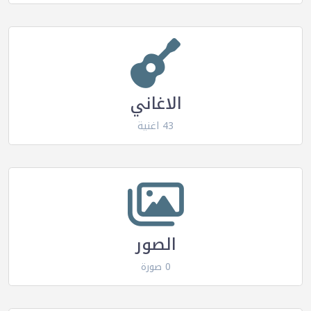
الاغاني
43 اغنية
الصور
0 صورة