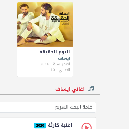
البوم الحقيقة
ايساف
اصدار سنة : 2016
الاغاني : 10
اغاني ايساف
اغنية كارثة
2020