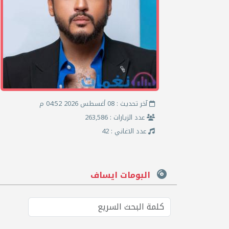
آخر تحديث : 08 أغسطس 2026 04:52 م
عدد الزيارات : 263,586
عدد الاغاني : 42
البومات ايساف