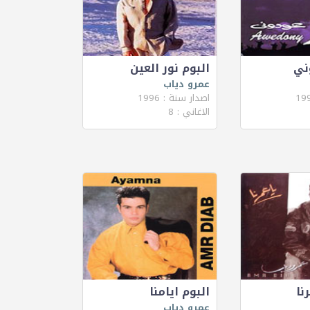
ني
البوم نور العين
عمرو دياب
اصدار سنة : 1996
الاغاني : 8
نا
البوم ايامنا
عمرو دياب