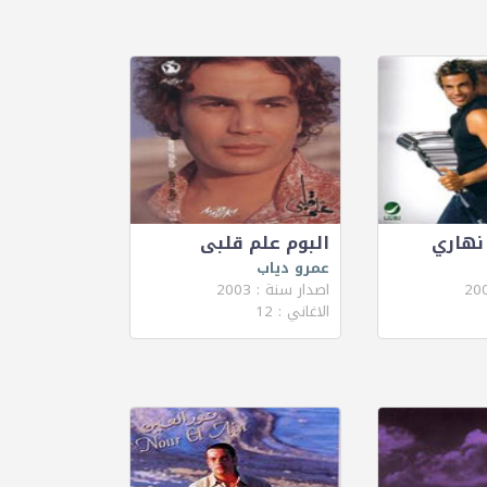
 نهاري
البوم علم قلبى
عمرو دياب
اصدار سنة : 2003
الاغاني : 12