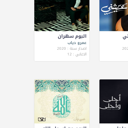
ني
البوم سهران
عمرو دياب
اصدار سنة : 2020
الاغاني : 12