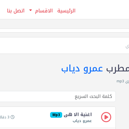
الرئيسية
الاقسام
اتصل بنا
ي
مطرب
عمرو دياب
mp
اغنية الا هى
Mp3
3 دقائق 43 ثانية
عمرو دياب